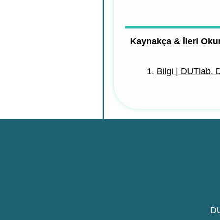
Kaynakça & İleri Ok
Bilgi | DUTlab,
DU