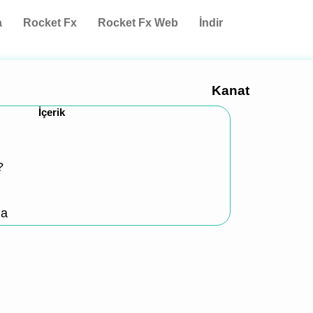
a
Rocket Fx
Rocket Fx Web
İndir
Kanat
İçerik
?
ma